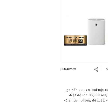
KI-N40V-W
S
•Lọc đến 99,97% bụi mịn t
•Mật độ ion: 25,000 ion
•Diện tích phòng đề xuất: 