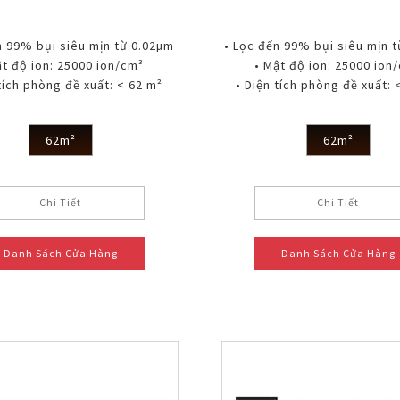
n 99% bụi siêu mịn từ 0.02µm
• Lọc đến 99% bụi siêu mịn 
ật độ ion: 25000 ion/cm³
• Mật độ ion: 25000 ion
 tích phòng đề xuất: < 62 m²
• Diện tích phòng đề xuất: 
62m²
62m²
Chi Tiết
Chi Tiết
Danh Sách Cửa Hàng
Danh Sách Cửa Hàng