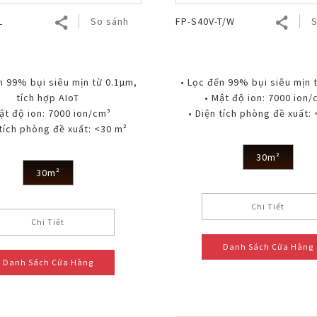
L
So sánh
FP-S40V-T/W
S
n 99% bụi siêu mịn từ 0.1µm,
• Lọc đến 99% bụi siêu mịn 
tích hợp AIoT
• Mật độ ion: 7000 ion/
ật độ ion: 7000 ion/cm³
• Diện tích phòng đề xuất:
 tích phòng đề xuất: <30 m²
30m²
30m²
Chi Tiết
Chi Tiết
Danh Sách Cửa Hàng
Danh Sách Cửa Hàng