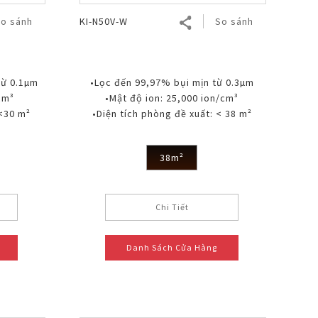
o sánh
KI-N50V-W
So sánh
từ 0.1µm
•Lọc đến 99,97% bụi mịn từ 0.3µm
cm³
•Mật độ ion: 25,000 ion/cm³
 <30 m²
•Diện tích phòng đề xuất: < 38 m²
38m²
Chi Tiết
Danh Sách Cửa Hàng