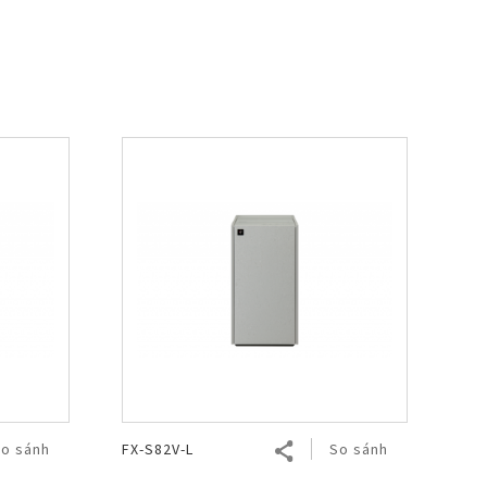
o sánh
FX-S82V-L
So sánh