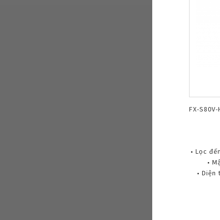
FX-S80V-
• Lọc đế
• M
• Diện