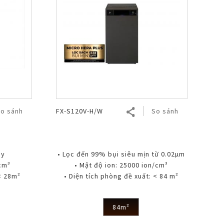
o sánh
FX-S120V-H/W
So sánh
ày
• Lọc đến 99% bụi siêu mịn từ 0.02µm
/cm³
• Mật độ ion: 25000 ion/cm³
< 28m²
• Diện tích phòng đề xuất: < 84 m²
84m²