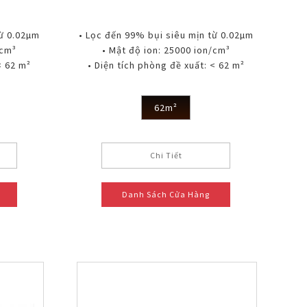
từ 0.02µm
• Lọc đến 99% bụi siêu mịn từ 0.02µm
/cm³
• Mật độ ion: 25000 ion/cm³
< 62 m²
• Diện tích phòng đề xuất: < 62 m²
62m²
Chi Tiết
Danh Sách Cửa Hàng