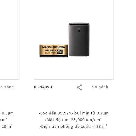
o sánh
KI-N40V-H
So sánh
ừ 0.3µm
•Lọc đến 99,97% bụi mịn từ 0.3µm
/cm³
•Mật độ ion: 25,000 ion/cm³
< 28 m²
•Diện tích phòng đề xuất: < 28 m²