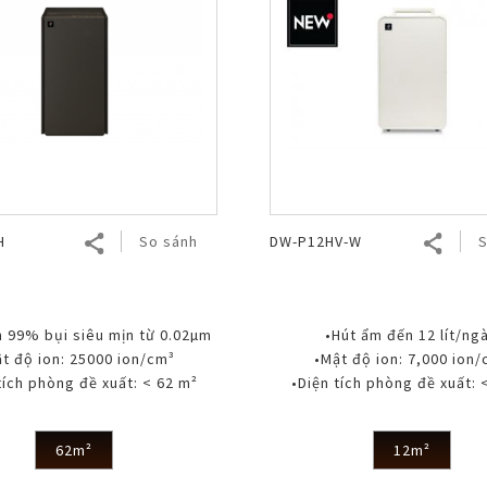
H
So sánh
DW-P12HV-W
S
n 99% bụi siêu mịn từ 0.02µm
•Hút ẩm đến 12 lít/ng
ật độ ion: 25000 ion/cm³
•Mật độ ion: 7,000 ion
 tích phòng đề xuất: < 62 m²
•Diện tích phòng đề xuất: 
62m²
12m²