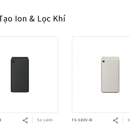
Nhật Bản
Tạo Ion & Lọc Khí
B
So sánh
FX-S80V-W
S