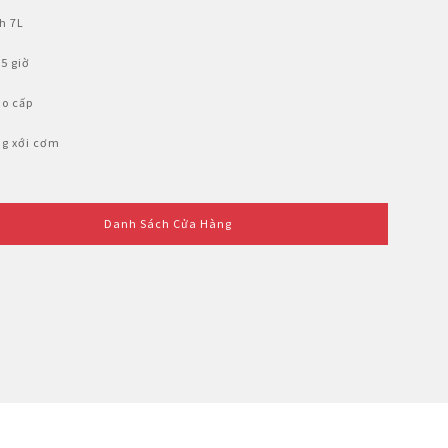
h 7L
5 giờ
o cấp
g xới cơm
Danh Sách Cửa Hàng