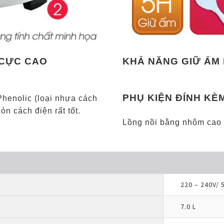
 CỰC CAO
KHẢ NĂNG GIỮ ẤM 
PHỤ KIỆN ĐÍNH KÈ
Phenolic (loại nhựa cách
n cách điện rất tốt.
Lồng nồi bằng nhôm cao
220 – 240V/ 
7.0 L