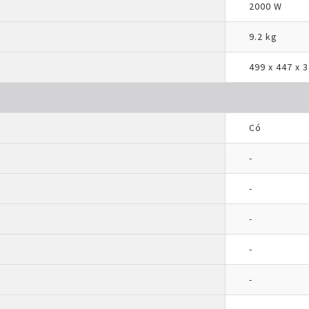
2000 W
9.2 kg
499 x 447 x 
Có
-
-
-
-
-