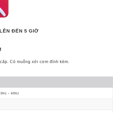
LÊN ĐẾN 5 GIỜ
M
 cấp. Có muỗng xới cơm đính kèm.
50Hz – 60Hz