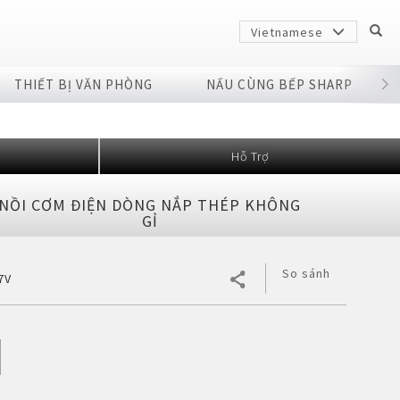
Vietnamese
THIẾT BỊ VĂN PHÒNG
NẤU CÙNG BẾP SHARP
Hỗ Trợ
NỒI CƠM ĐIỆN DÒNG NẮP THÉP KHÔNG
GỈ
So sánh
7V
Sharp
arp