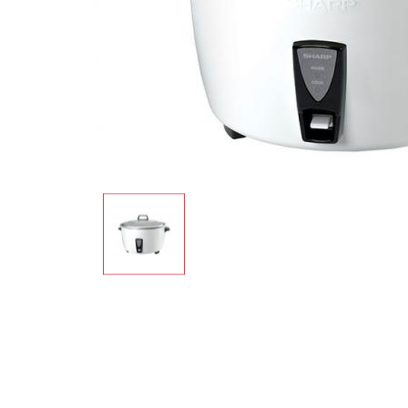
Nồi đa năng
Nồi chiên không dầu