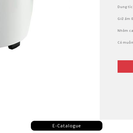
Nhật Bản
Dung tíc
Giữ ấm 0
Nhôm ca
Có muỗn
E-Catalogue