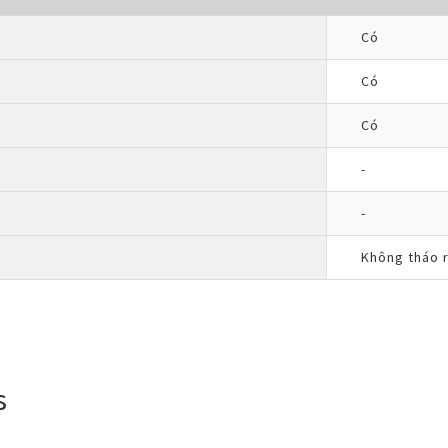
Có
Có
Có
-
-
Không tháo 
s