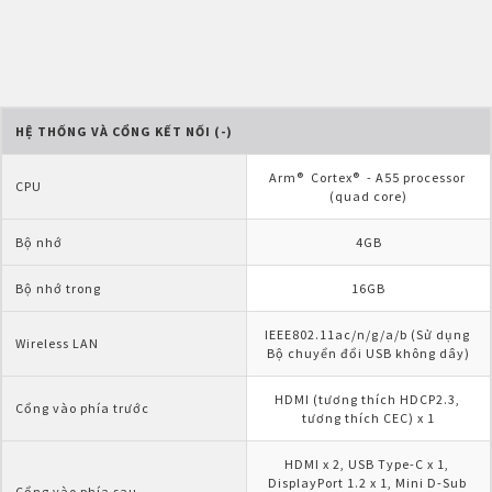
HỆ THỐNG VÀ CỔNG KẾT NỐI (-)
Arm®  Cortex®  - A55 processor 
CPU
(quad core)
Bộ nhớ
4GB
Bộ nhớ trong
16GB
IEEE802.11ac/n/g/a/b (Sử dụng 
Wireless LAN
Bộ chuyển đổi USB không dây)
HDMI (tương thích HDCP2.3, 
Cổng vào phía trước
tương thích CEC) x 1
HDMI x 2, USB Type-C x 1, 
DisplayPort 1.2 x 1, Mini D-Sub 
Cổng vào phía sau