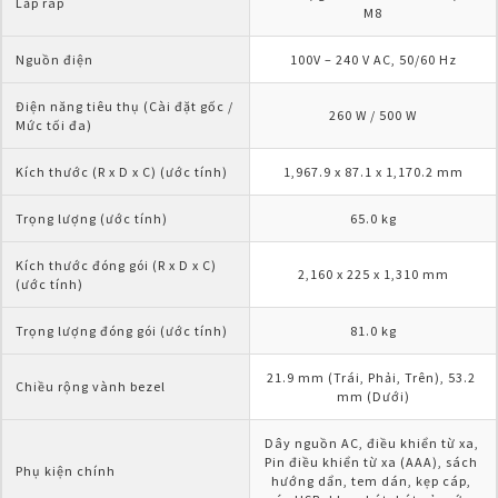
Lắp ráp
M8
Nguồn điện
100V – 240 V AC, 50/60 Hz
Điện năng tiêu thụ (Cài đặt gốc / 
260 W / 500 W
Mức tối đa)
Kích thước (R x D x C) (ước tính)
1,967.9 x 87.1 x 1,170.2 mm
Trọng lượng (ước tính)
65.0 kg
Kích thước đóng gói (R x D x C) 
2,160 x 225 x 1,310 mm
(ước tính)
Trọng lượng đóng gói (ước tính)
81.0 kg
21.9 mm (Trái, Phải, Trên), 53.2 
Chiều rộng vành bezel
mm (Dưới)
Dây nguồn AC, điều khiển từ xa, 
Pin điều khiển từ xa (AAA), sách 
Phụ kiện chính
hướng dẩn, tem dán, kẹp cáp, 