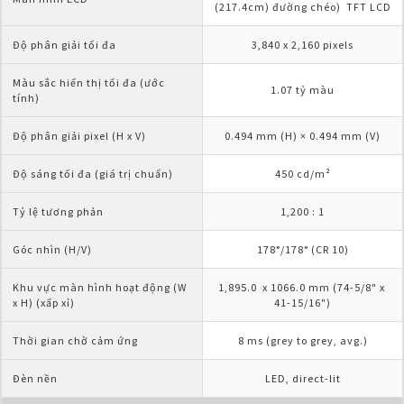
(217.4cm) đường chéo)  TFT LCD
Độ phân giải tối đa
3,840 x 2,160 pixels
Màu sắc hiển thị tối đa (ước 
1.07 tỷ màu
tính)
Độ phân giải pixel (H x V)
0.494 mm (H) × 0.494 mm (V)
Độ sáng tối đa (giá trị chuẩn)
450 cd/m²
Tỷ lệ tương phản
1,200 : 1
Góc nhìn (H/V)
178°/178° (CR 10)
Khu vực màn hình hoạt động (W 
1,895.0  x 1066.0 mm (74-5/8" x 
x H) (xấp xỉ)
41-15/16")
Thời gian chờ cảm ứng
8 ms (grey to grey, avg.)
Đèn nền
LED, direct-lit