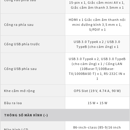
15-pin x 1, Giắc cắm mini AV x 1, 
Giắc cắm âm thanh 3.5mm x 1
HDMI x 1 Giắc cắm âm thanh nổi 
Cổng ra phía sau
mini đường kính 3,5 mm x 1, 
S/PDIF x 1
USB 3.0 TypeA x 2 / USB 3.0 
Cổng USB phía trước
TypeB (cho cảm ứng) x 1
USB 3.0 TypeA x 2, USB 3.0 TypeB 
(cho cảm ứng) x 1 / Cổng LAN 
Cổng USB phía sau
(10Base-T/100Base-
TX/1000BASE-T) x 1, RS-232C IN x 
1
Khe cắm mở rộng
OPS Slot (19 V, 4.74 A, 90 W)
Đầu ra loa
15 W + 15 W
THÔNG SỐ MÀN HÌNH (-)
86-inch-class (85-9/16 inch 
Màn hình LCD