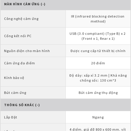
MÀN HÌNH CẢM ỨNG (-)
IR (infrared blocking detection 
Công nghệ cảm ứng
method)
USB (3.0 compliant) (Type B) x 2 
Cổng kết nối PC
(Front x 1, Rear x 1)
Nguồn điện cho màn hình
Được cung cấp từ thiết bị chính
Cảm ứng đa điểm
20 điểm
Độ dày: xấp xỉ 3.2 mm | Khả năng 
Kính bảo vệ
chống sốc: 130 cm*3
Bút cảm ứng
Bút cảm ứng thụ động
THÔNG SỐ KHÁC (-)
Lắp Đặt
Ngang
4 điểm, giá đỡ 800 x 600 mm, vít 