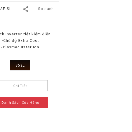
2AE-SL
So sánh
ch Inverter tiết kiệm điện
•Chế độ Extra Cool
•Plasmacluster Ion
352L
Chi Tiết
Danh Sách Cửa Hàng