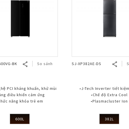
600VG-BK
So sánh
SJ-XP382AE-DS
S
ệ PCI kháng khuẩn, khử mùi
•J-Tech Inverter tiết kiệ
ảng điều khiển cảm ứng
•Chế độ Extra Cool
Chức năng khóa trẻ em
•Plasmacluster Ion
600L
382L