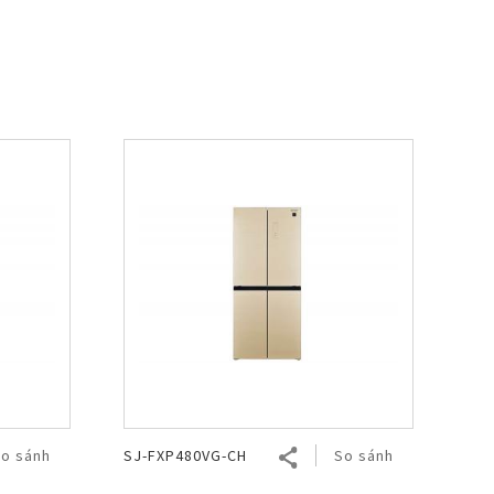
o sánh
SJ-FXP480VG-CH
So sánh