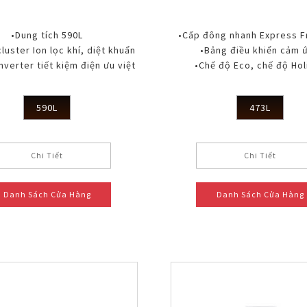
•Dung tích 590L
•Cấp đông nhanh Express F
luster Ion lọc khí, diệt khuẩn
•Bảng điều khiển cảm 
nverter tiết kiệm điện ưu việt
•Chế độ Eco, chế độ Hol
590L
473L
Chi Tiết
Chi Tiết
Danh Sách Cửa Hàng
Danh Sách Cửa Hàng