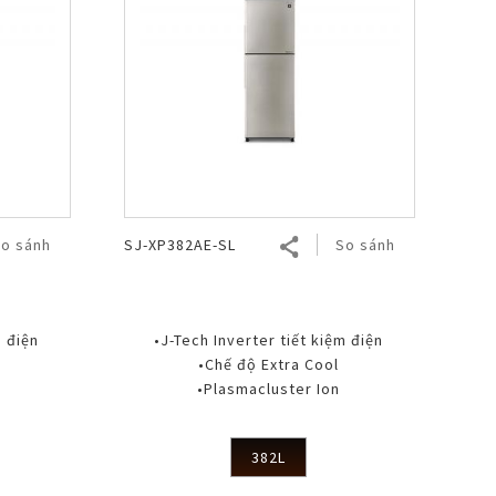
o sánh
SJ-XP382AE-SL
So sánh
m điện
•J-Tech Inverter tiết kiệm điện
•Chế độ Extra Cool
•Plasmacluster Ion
382L