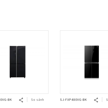
Nhật Bản
00VG-BK
So sánh
SJ-FXP480VG-BK
S