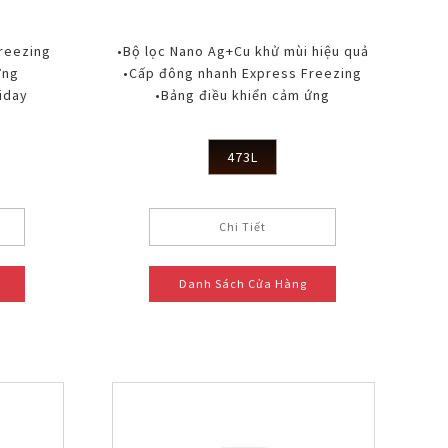
reezing
•Bộ lọc Nano Ag+Cu khử mùi hiệu quả
ứng
•Cấp đông nhanh Express Freezing
iday
•Bảng điều khiển cảm ứng
473L
Chi Tiết
Danh Sách Cửa Hàng