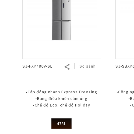
SJ-FXP480V-SL
So sánh
SJ-SBXP
•Cấp đông nhanh Express Freezing
•Công ngh
•Bảng điều khiển cảm ứng
•B
•Chế độ Eco, chế độ Holiday
•
473L