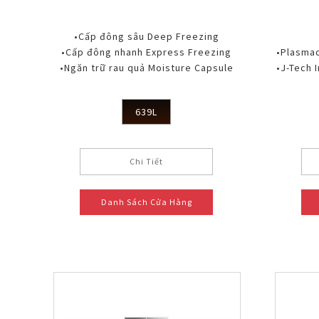
•Cấp đông sâu Deep Freezing
•Cấp đông nhanh Express Freezing
•Plasmac
•Ngăn trữ rau quả Moisture Capsule
•J-Tech I
639L
Chi Tiết
Danh Sách Cửa Hàng