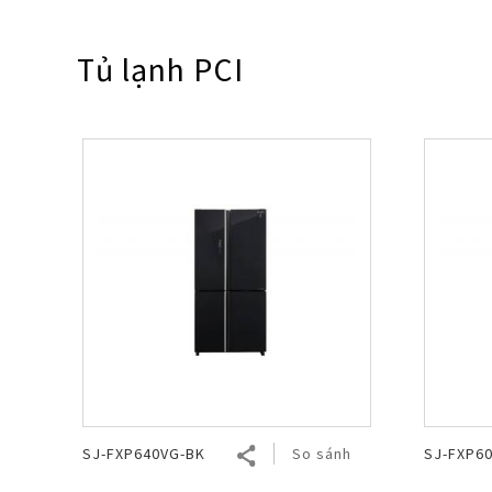
Nồi đa năng
Nồi chiên không dầu
Tủ lạnh PCI
SJ-FXP640VG-BK
So sánh
SJ-FXP6