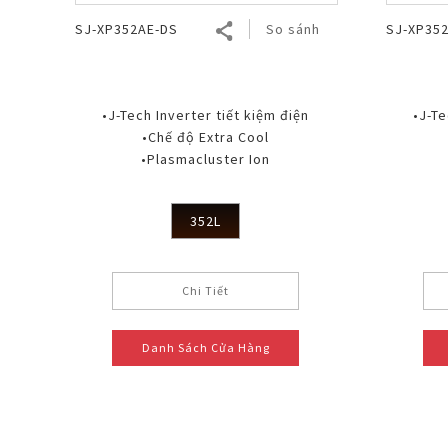
SJ-XP352AE-DS
So sánh
SJ-XP35
•J-Tech Inverter tiết kiệm điện
•J-Te
•Chế độ Extra Cool
•Plasmacluster Ion
352L
Chi Tiết
Danh Sách Cửa Hàng