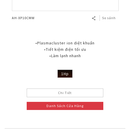
AH-XP10CMW
So sánh
•Plasmacluster ion diệt khuẩn
•Tiết kiệm điện tối ưu
•Làm lạnh nhanh
1Hp
Chi Tiết
Danh Sách Cửa Hàng