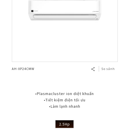
AH-XP24CMW
So sánh
•Plasmacluster ion diệt khuẩn
•Tiết kiệm điện tối ưu
•Làm lạnh nhanh
2.5Hp