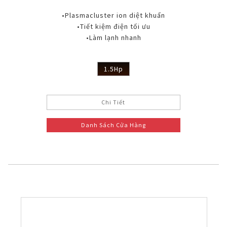
•Plasmacluster ion diệt khuẩn
•Tiết kiệm điện tối ưu
•Làm lạnh nhanh
1.5Hp
Chi Tiết
Danh Sách Cửa Hàng