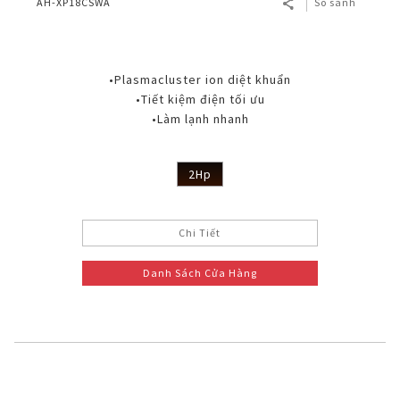
AH-XP18CSWA
So sánh
•Plasmacluster ion diệt khuẩn
•Tiết kiệm điện tối ưu
•Làm lạnh nhanh
2Hp
Chi Tiết
Danh Sách Cửa Hàng