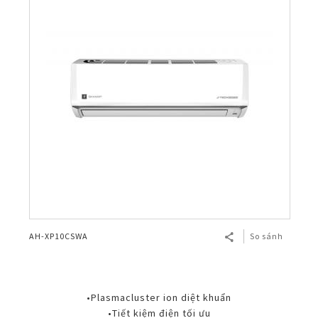
AH-XP10CSWA
So sánh
•Plasmacluster ion diệt khuẩn
•Tiết kiệm điện tối ưu