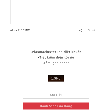
AH-XP13CMW
So sánh
•Plasmacluster ion diệt khuẩn
•Tiết kiệm điện tối ưu
•Làm lạnh nhanh
1.5Hp
Chi Tiết
Danh Sách Cửa Hàng