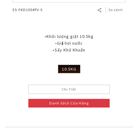
ES-FKD1054PV-S
So sánh
•Khối lượng giặt 10.5kg
•Giặt hơi nước
•Sấy Khử Khuẩn
10.5KG
Chi Tiết
Danh Sách Cửa Hàng