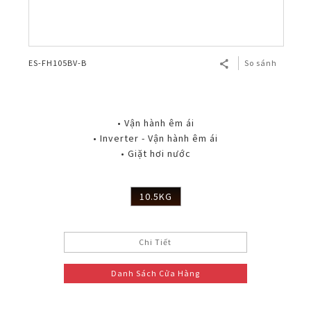
ES-FH105BV-B
So sánh
• Vận hành êm ái
• Inverter - Vận hành êm ái
• Giặt hơi nước
10.5KG
Chi Tiết
Danh Sách Cửa Hàng