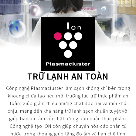
BẢO HÀNH ĐIỆN TỬ
Vật tư - Linh kiện
Thế giới AIoT (Eng)
Máy tính Dynabook
Cơ
Điện tử
Dòng A
Bình Thủy
Máy lọc khí & tạo ẩm
MLK Sharp Purefit
TÀI KHOẢN CÁ NHÂN
Mô hình kiểu mẫu
Chuyên dụng
Nắp gài
Dòng B
Bơm điện
Sản Phẩm Khác
Máy lọc khí
Tìm hiểu về máy lọc khí ô tô
Đăng nhập
NGÔN NGỮ
Tờ rơi/brochure sản phẩm
Không đĩa xoay
Nắp rời
Bơm tay
Bình đun siêu tốc
Công nghệ
Máy lọc khí cho xe hơi
Vietnamese
Register
Đặt câu hỏi - Liên hệ
Công nghiệp
Máy xay sinh tố
HEALSIO – Ăn Ngon Sống Khỏe
Nấu cùng bếp Sharp
Phụ kiện máy lọc khí
English
TRỮ LẠNH AN TOÀN
Áp suất
Máy vắt cam
MAIDAKI – Nghệ Thuật Nấu Cơm Nhật Bản
Nấu cùng bếp Sharp
Công nghệ Plasmacluster làm sạch không khí bên trong
Nồi đa năng
khoang chứa tạo nên môi trường lưu trữ thực phẩm an
toàn. Giúp giảm thiểu những chất độc hại và mùi khó
Nồi chiên không dầu
chịu, mang đến khả năng trữ lạnh sạch khuẩn tuyệt vời
giúp bạn an tâm với chất lượng bảo quản thực phẩm.
Công nghệ tạo ION còn giúp chuyển hóa các phân tử
nước trong khoang giúp tăng độ ẩm và hạn chế tình