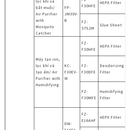
lọc khí và
HEPA Filter
F30HFE
bắt muỗi/
FP-
Air Purifier
JM30V-
with
B
FZ-
Glue Sheet
Mosquito
STS2M
Catcher
FZ-
HEPA Filter
F30HFE
Máy tạo ion,
lọc khí và
KC-
FZ-
Deodorizing
tạo ẩm/ Air
F30EV-
F30DFE
Filter
Purifier with
W
Humidifying
FZ-
Humidifying
F30MFE
Filter
FZ-
HEPA Filter
E16AHF
DW-