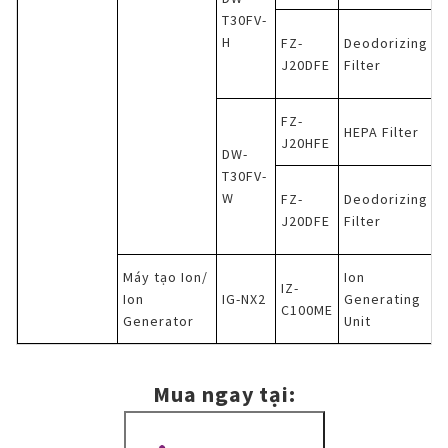
T30FV-
H
FZ-
Deodorizing
J20DFE
Filter
FZ-
HEPA Filter
J20HFE
DW-
T30FV-
W
FZ-
Deodorizing
J20DFE
Filter
Máy tạo Ion/
Ion
IZ-
Ion
IG-NX2
Generating
C100ME
Generator
Unit
Mua ngay tại: