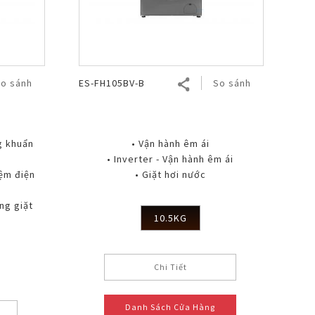
o sánh
ES-FH105BV-B
So sánh
g khuẩn
• Vận hành êm ái
• Inverter - Vận hành êm ái
iệm điện
• Giặt hơi nước
i
ng giặt
10.5KG
Chi Tiết
Danh Sách Cửa Hàng