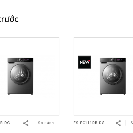
Nhật Bản
trước
DB-DG
So sánh
ES-FC111DB-DG
S