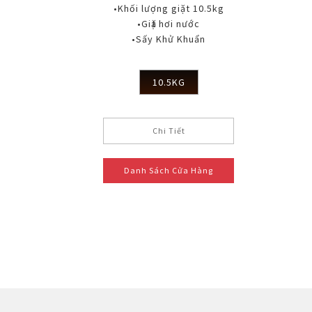
•Khối lượng giặt 10.5kg
•Giặt hơi nước
•Sấy Khử Khuẩn
10.5KG
Chi Tiết
Danh Sách Cửa Hàng