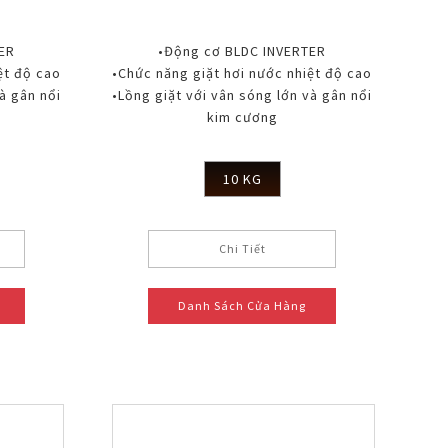
ER
•Động cơ BLDC INVERTER
ệt độ cao
•Chức năng giặt hơi nước nhiệt độ cao
à gân nổi
•Lồng giặt với vân sóng lớn và gân nổi
kim cương
10 KG
Chi Tiết
Danh Sách Cửa Hàng