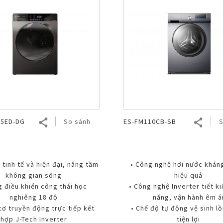
25ED-DG
So sánh
ES-FM110CB-SB
S
ế tinh tế và hiện đại, nâng tầm
• Công nghệ hơi nước khán
không gian sống
hiệu quả
g điều khiển công thái học
• Công nghệ Inverter tiết k
nghiêng 18 độ
năng, vận hành êm á
cơ truyền động trực tiếp kết
• Chế độ tự động vệ sinh lồ
hợp J-Tech Inverter
tiện lợi