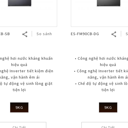
CB-SB
So sánh
ES-FM90CB-DG
S
 nghệ hơi nước kháng khuẩn
• Công nghệ hơi nước khán
hiệu quả
hiệu quả
nghệ Inverter tiết kiệm điện
• Công nghệ Inverter tiết k
năng, vận hành êm ái
năng, vận hành êm á
ộ tự động vệ sinh lồng giặt
• Chế độ tự động vệ sinh lồ
tiện lợi
tiện lợi
9KG
9KG
Chi Tiết
Chi Tiết