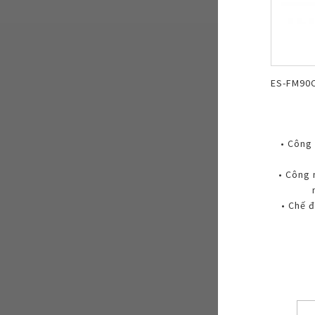
ES-FM90
• Công
• Công 
• Chế đ