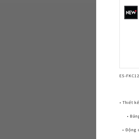
ES-FKC1
• Thiết k
• Bản
• Động 