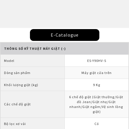
E-Catalogue
THÔNG SỐ KỸ THUẬT MÁY GIẶT (-)
Model
ES-Y90HV-S
Dòng sản phẩm
Máy giặt cửa trên
Khối lượng giặt (kg)
9 Kg
6 chế độ giặt (Giặt thường/Giặt 
đồ Jean/Giặt nhẹ/Giặt 
Các chế độ giặt
nhanh/Giặt ngâm/Vệ sinh lồng 
giặt)
Bộ lọc xơ vải
Có