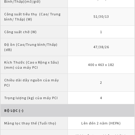
Bình/Thấp)(m3/giờ)
Công suất tiêu thụ  (Cao/ Trung 
51/30/13
bình/ Thấp) (W)
Công suất chờ (W)
1
Độ ồn (Cao/Trung bình/Thấp)
47/38/26
(dB)
Kích Thước (Cao x Rộng x Sâu)
400 x 463 x 182
(mm) của máy PCI
Chiều dài dây nguồn của máy 
2
PCI
Trọng lượng (kg) của máy PCI
4
BỘ LỌC (-)
Màng lọc thay thế (Tuổi thọ)
Lên đến 2 năm (HEPA)