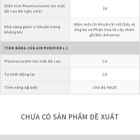
Diện tích Plasmacluster Ion mật 
16
độ cao đề nghị (m2)
Nấm mốc/Vi khuẩn/Vi rút/Gây dị 
Khả năng giảm vi khuẩn trong 
ứng bọ ve/Phấn hoa từ cây thân 
không khí
gỗ/Mùi Amoniac
TÍNH NĂNG CỦA AIR PURIFIER (-)
Plasmacluster Ion mật độ cao
Có
Tự khởi động lại
Có
Tính năng đặc biệt
Chế độ HAZE
CHƯA CÓ SẢN PHẨM ĐỀ XUẤT