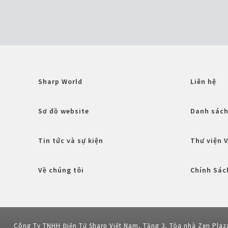
Sharp World
Liên hệ
Sơ đồ website
Danh sách
Tin tức và sự kiện
Thư viện 
Về chúng tôi
Chính Sác
Công Ty TNHH Điện Tử Sharp Việt Nam, Tầng 3, Tòa nhà Zen Plaz