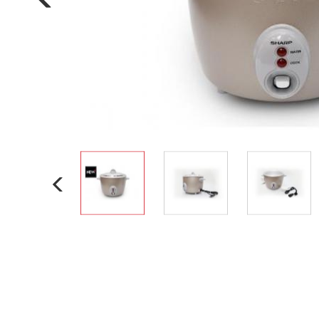
Nồi đa năng
Nồi chiên không dầu