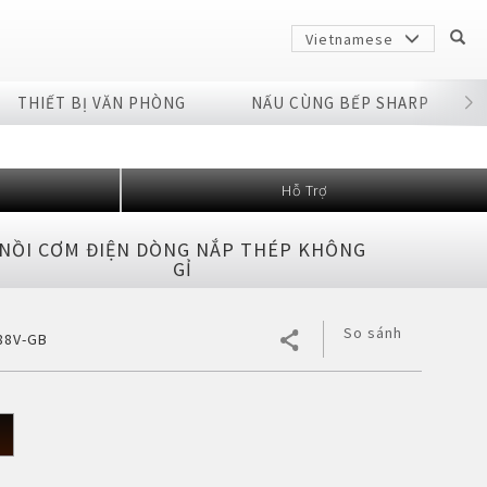
Vietnamese
THIẾT BỊ VĂN PHÒNG
NẤU CÙNG BẾP SHARP
Hỗ Trợ
NỒI CƠM ĐIỆN DÒNG NẮP THÉP KHÔNG
GỈ
So sánh
88V-GB
Sharp
arp