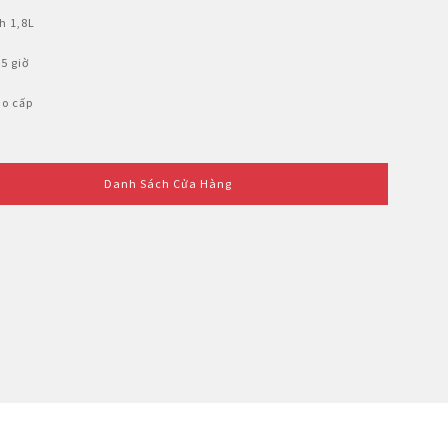
h 1,8L
5 giờ
o cấp
Danh Sách Cửa Hàng