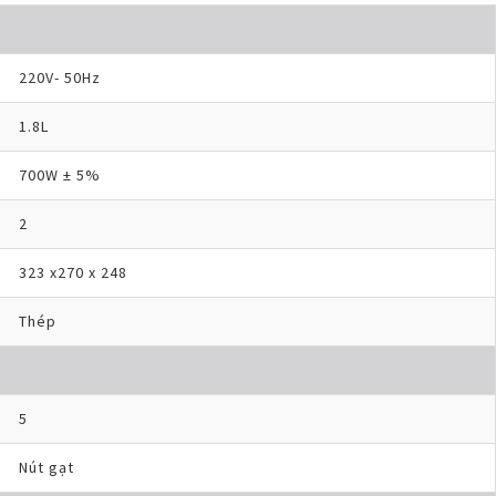
220V- 50Hz
1.8L
700W ± 5%
2
323 x270 x 248
Thép
5
Nút gạt