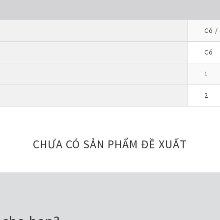
Có / 
Có
1
2
CHƯA CÓ SẢN PHẨM ĐỀ XUẤT