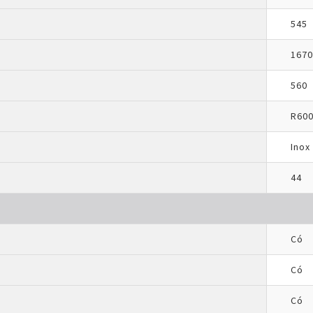
545
1670
560
R600
Inox
44
Có
Có
Có