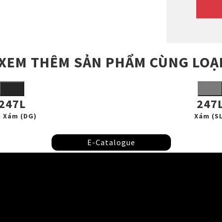
XEM THÊM SẢN PHẨM CÙNG LOẠ
247L
247
 Xám (DG)
Xám (SL
E-Catalogue