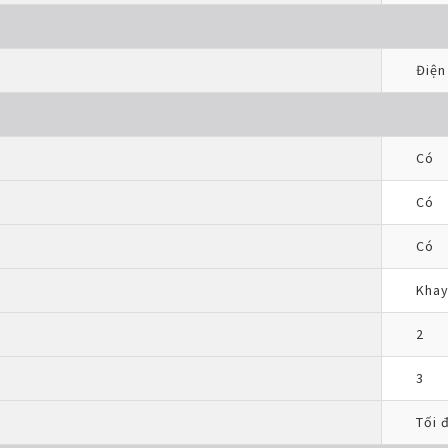
Điện
Có
Có
Có
Khay
2
3
Tối 