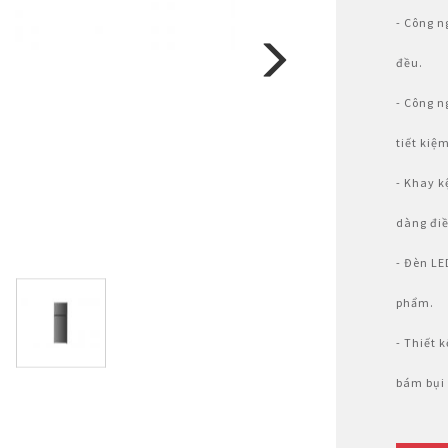
Nhật Bản
- Công n
đều.
- Công n
tiết kiệ
- Khay k
dàng điề
- Đèn LE
phẩm.
- Thiết 
bám bụi 