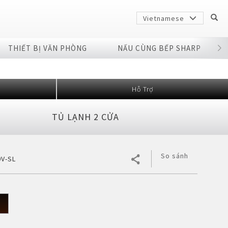
Vietnamese
THIẾT BỊ VĂN PHÒNG
NẤU CÙNG BẾP SHARP
Hỗ Trợ
TỦ LẠNH 2 CỬA
So sánh
0V-SL
Sharp
arp