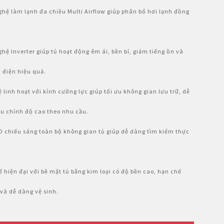
ghệ làm lạnh đa chiều Multi Airflow giúp phân bổ hơi lạnh đồng
ghệ Inverter giúp tủ hoạt động êm ái, bền bỉ, giảm tiếng ồn và
m điện hiệu quả.
ệ linh hoạt với kính cường lực giúp tối ưu không gian lưu trữ, dễ
u chỉnh độ cao theo nhu cầu.
D chiếu sáng toàn bộ không gian tủ giúp dễ dàng tìm kiếm thực
kế hiện đại với bề mặt tủ bằng kim loại có độ bền cao, hạn chế
và dễ dàng vệ sinh.