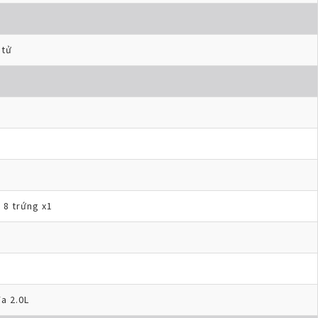
 tử
 8 trứng x1
đa 2.0L