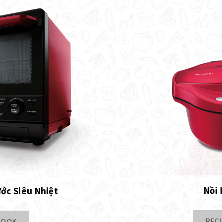
Nồi
ước Siêu Nhiệt
REC
BOOK