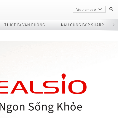
Vietnamese
THIẾT BỊ VĂN PHÒNG
NẤU CÙNG BẾP SHARP
arp
arp