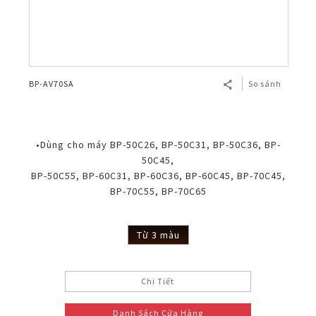
BP-AV70SA
So sánh
•Dùng cho máy BP-50C26, BP-50C31, BP-50C36, BP-
50C45,
BP-50C55, BP-60C31, BP-60C36, BP-60C45, BP-70C45,
BP-70C55, BP-70C65
Từ 3 màu
Chi Tiết
Danh Sách Cửa Hàng