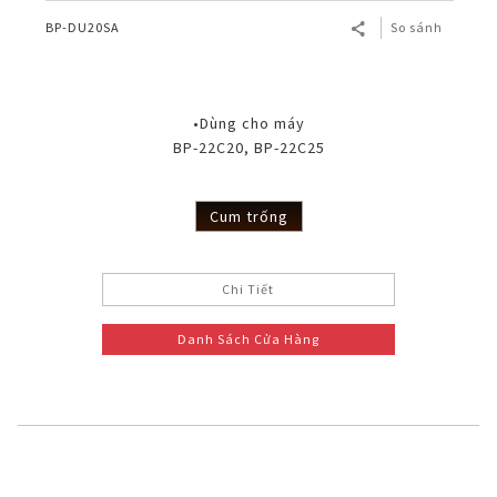
BP-DU20SA
So sánh
•Dùng cho máy
BP-22C20, BP-22C25
Cum trống
Chi Tiết
Danh Sách Cửa Hàng