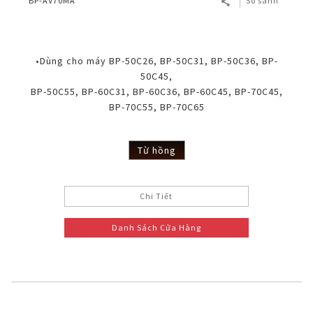
BP-AV70MA
So sánh
•Dùng cho máy BP-50C26, BP-50C31, BP-50C36, BP-
50C45,
BP-50C55, BP-60C31, BP-60C36, BP-60C45, BP-70C45,
BP-70C55, BP-70C65
Từ hồng
Chi Tiết
Danh Sách Cửa Hàng