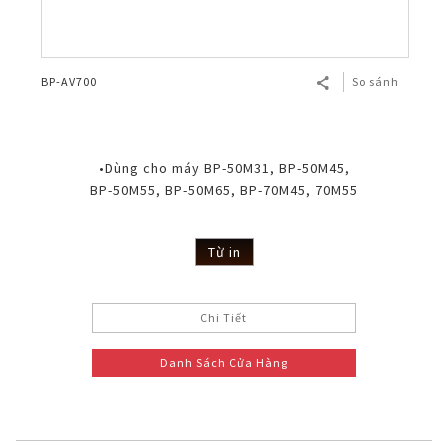
BP-AV700
So sánh
•Dùng cho máy BP-50M31, BP-50M45,
BP-50M55, BP-50M65, BP-70M45, 70M55
Từ in
Chi Tiết
Danh Sách Cửa Hàng