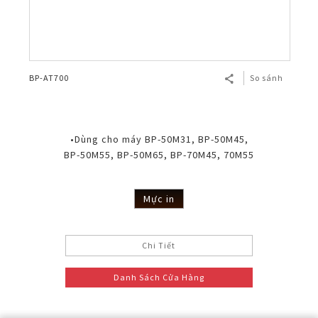
BP-AT700
So sánh
•Dùng cho máy BP-50M31, BP-50M45,
BP-50M55, BP-50M65, BP-70M45, 70M55
Mực in
Chi Tiết
Danh Sách Cửa Hàng