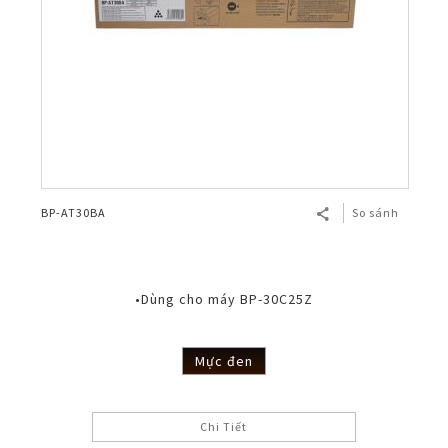
BP-AT30BA
So sánh
•Dùng cho máy BP-30C25Z
Mực đen
Chi Tiết