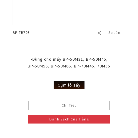
BP-FB703
So sánh
•Dùng cho máy BP-50M31, BP-50M45,
BP-50M55, BP-50M65, BP-70M45, 70M55
Cụm lô sấy
Chi Tiết
Danh Sách Cửa Hàng