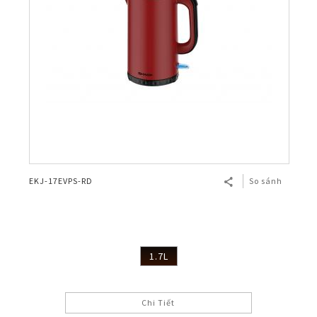
EKJ-17EVPS-RD
So sánh
1.7L
Chi Tiết