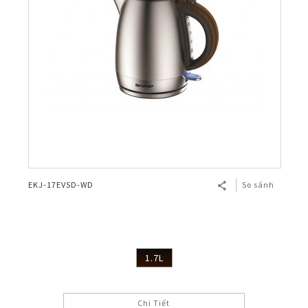
EKJ-17EVSD-WD
So sánh
1.7L
Chi Tiết