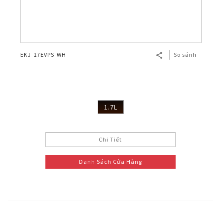
EKJ-17EVPS-WH
So sánh
1.7L
Chi Tiết
Danh Sách Cửa Hàng