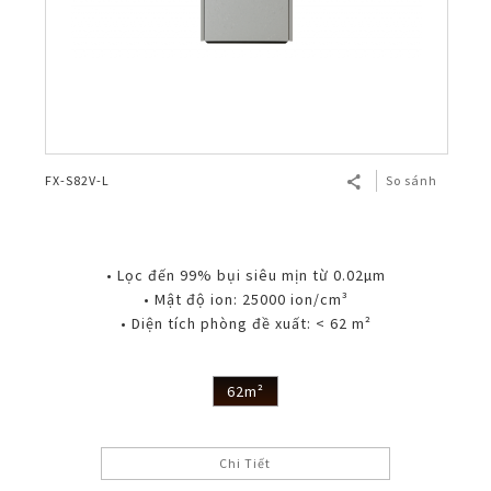
FX-S82V-L
So sánh
• Lọc đến 99% bụi siêu mịn từ 0.02µm
• Mật độ ion: 25000 ion/cm³
• Diện tích phòng đề xuất: < 62 m²
62m²
Chi Tiết