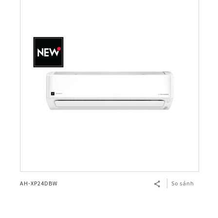
AH-XP24DBW
So sánh