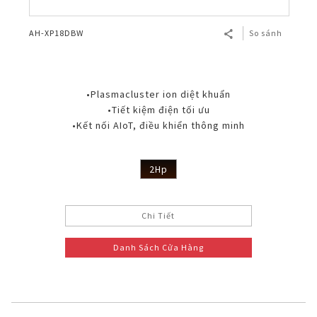
AH-XP18DBW
So sánh
•Plasmacluster ion diệt khuẩn
•Tiết kiệm điện tối ưu
•Kết nối AIoT, điều khiển thông minh
2Hp
Chi Tiết
Danh Sách Cửa Hàng