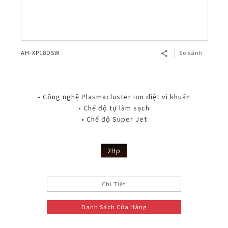
AH-XP18DSW
So sánh
• Công nghệ Plasmacluster ion diệt vi khuẩn
• Chế độ tự làm sạch
• Chế độ Super Jet
2Hp
Chi Tiết
Danh Sách Cửa Hàng