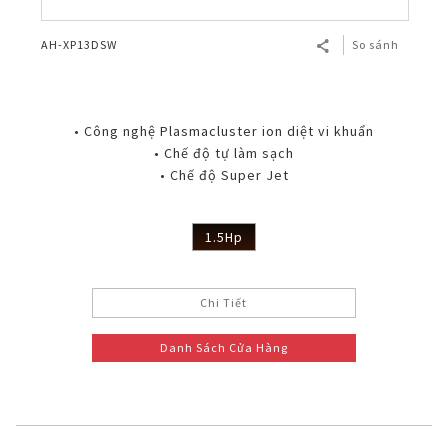
AH-XP13DSW
So sánh
• Công nghệ Plasmacluster ion diệt vi khuẩn
• Chế độ tự làm sạch
• Chế độ Super Jet
1.5Hp
Chi Tiết
Danh Sách Cửa Hàng