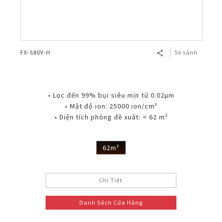
FX-S80V-H
So sánh
• Lọc đến 99% bụi siêu mịn từ 0.02µm
• Mật độ ion: 25000 ion/cm³
• Diện tích phòng đề xuất: < 62 m²
62m²
Chi Tiết
Danh Sách Cửa Hàng