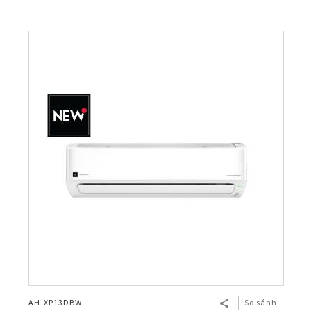
AH-XP13DBW
So sánh