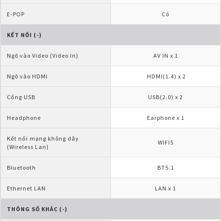
E-POP
Có
KẾT NỐI (-)
Ngõ vào Video (Video In)
AV IN x 1
Ngõ vào HDMI
 HDMI(1.4) x 2
Cổng USB
USB(2.0) x 2
Headphone
Earphone x 1
Kết nối mạng không dây 
WIFI5
(Wireless Lan)
Bluetooth
BT5.1
Ethernet LAN
LAN x 1
THÔNG SỐ KHÁC (-)