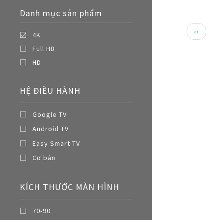
Nồi đa năng
Danh mục sản phẩm
Nồi chiên không dầu
Paginat
Trang
‹‹
4K
trước
Full HD
HD
HỆ ĐIỀU HÀNH
Google TV
Android TV
Easy Smart TV
Cơ bản
KÍCH THƯỚC MÀN HÌNH
70-90