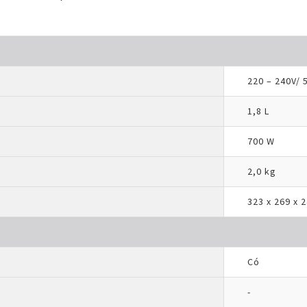
220 – 240V/ 
1,8 L
700 W
2,0 kg
323 x 269 x 
Có
-