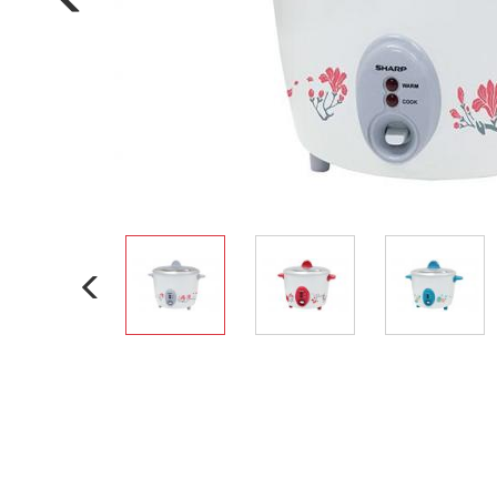
Nồi đa năng
Nồi chiên không dầu