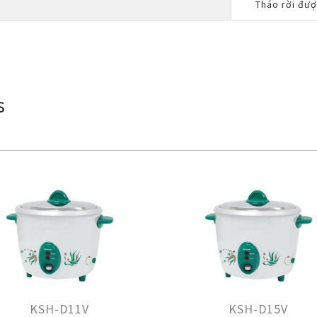
Tháo rời đư
s
KSH-D11V
KSH-D15V