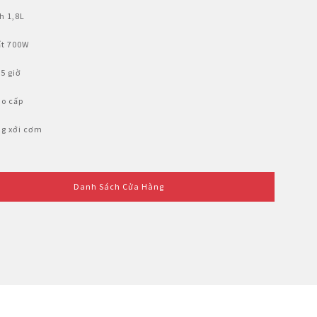
h 1,8L
ất 700W
5 giờ
o cấp
g xới cơm
Danh Sách Cửa Hàng