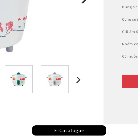
Nhật Bản
Dung tíc
Công su
Giữ ấm 0
Nhôm ca
Có muỗn
E-Catalogue