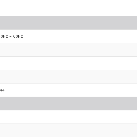
50Hz – 60Hz
244