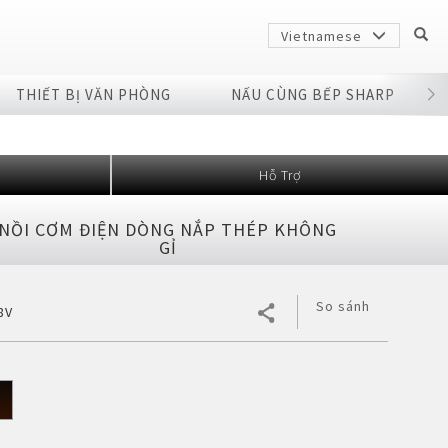
Vietnamese
THIẾT BỊ VĂN PHÒNG
NẤU CÙNG BẾP SHARP
Hỗ Trợ
NỒI CƠM ĐIỆN DÒNG NẮP THÉP KHÔNG
GỈ
So sánh
8V
Sharp
arp