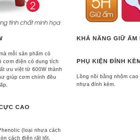
W
KHẢ NĂNG GIỮ ẤM 
 mà mỗi sản phẩm có
PHỤ KIỆN ĐÍNH KÈ
i cơm điện có dung tích
suất ưu việt từ 600W thành
Lồng nồi bằng nhôm cao
hư giúp cơm chính đều
nhựa đính kèm.
ấp.
 CỰC CAO
Phenolic (loại nhựa cách
n cách điện rất tốt.