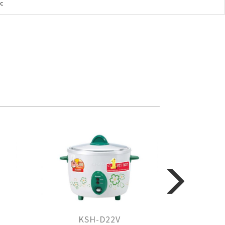
ợc
K
KSH-D22V