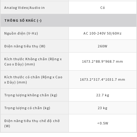
Analog Video/Audio in
Có
THÔNG SỐ KHÁC (-)
Nguồn điện (V-Hz)
AC 100-240V 50/60Hz
Điện năng tiêu thụ (W)
260W
Kích thước Không chân (Rộng x 
1673.2*88.9*968.7 mm
Cao x Dày) (mm)
Kích thước có chân (Rộng x Cao 
1673.2*317.4*1031.7 mm
x Dày) (mm)
Trọng lượng không chân (kg)
22.7 kg
Trọng lượng có chân (kg)
23 kg
Điện năng tiêu thụ chế độ chờ 
<0.5W
(W)