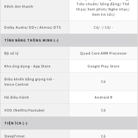
Tiêu chuẩn/ Sống động/ Thể 
Kênh âm thanh
thao/ Xem phim/ Nghe nhạc/ 
Xem tin tức)
Dolby Audio/ DD+/ Atmos/ DTS
Có/ -/ Có/ -
TÍNH NĂNG THÔNG MINH (-)
Bộ xử lý
Quad Core ARM Processor
Kho ứng dụng - App Store
Google Play Store
Điều khiển bằng giọng nói - 
Có
Voice Control
Hệ điều hành
Android R
VOD (Netflix/Youtube)
Có
TIỆN ÍCH (-)
SleepTimer
Có